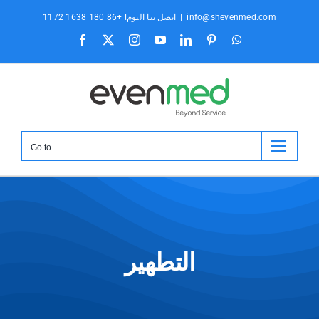
تخطى
info@shevenmed.com
|
اتصل بنا اليوم! +86 180 1638 1172
الى
ال
بينتيريست
ينكدين
موقع
انستغرام
X
فيسبوك
المحتوى
YouTube
WhatsApp
Go to...
التطهير