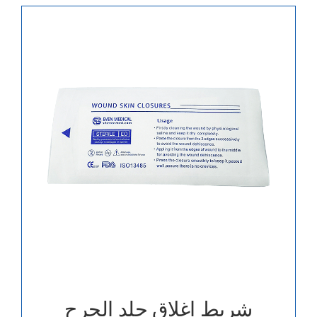
شريط إغلاق جلد الجرح