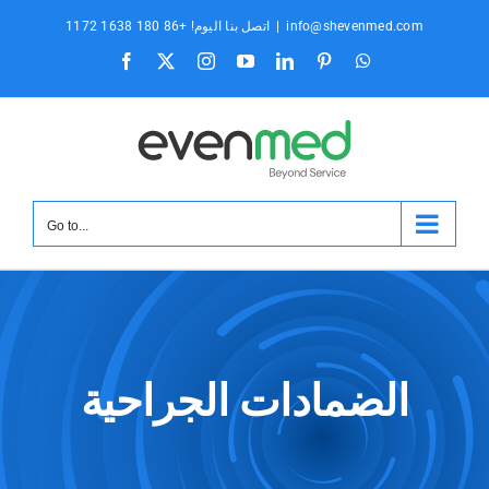
تخطى
info@shevenmed.com
|
اتصل بنا اليوم! +86 180 1638 1172
الى
ال
بينتيريست
ينكدين
موقع
انستغرام
X
فيسبوك
المحتوى
YouTube
WhatsApp
Go to...
الضمادات الجراحية