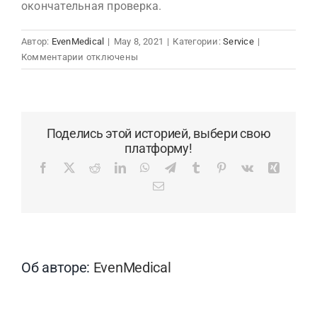
окончательная проверка.
Автор:
EvenMedical
|
May 8, 2021
|
Категории:
Service
|
к
Комментарии
отключены
записи
How
can
we
Поделись этой историей, выбери свою
guarantee
платформу!
quality?
Facebook
X
Реддит
LinkedIn
WhatsApp
Телеграмма
Тамблер
Пинтерест
Вк
Син
Электронная
почта
Об авторе:
EvenMedical