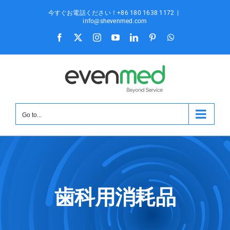
本
今すぐお電話ください！+86 180 1638 1172
|
文
info@shevenmed.com
へ
フ
X
イ
ユ
リ
ピ
ワ
ェ
ン
ー
ン
ン
ッ
ス
イ
ス
チ
ク
タ
ツ
キ
ス
タ
ュ
ト
レ
ア
ブ
グ
ー
イ
ス
ッ
ッ
ッ
ラ
ブ
ン
ト
プ
ク
ム
プ
Go to...
歯科用消耗品